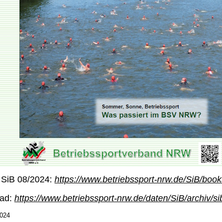
 SiB 08/2024:
https://www.betriebssport-nrw.de/SiB/book
ad:
https://www.betriebssport-nrw.de/daten/SiB/archiv/s
2024