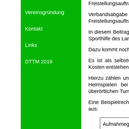
Freistellungsauftr
Vereinsgründung
Verbandsabgab
Freistellungsauft
Kontakt
In diesem Beitra
Sporthilfe des La
Links
Dazu kommt noch 2
Es ist als selbs
DTTM 2019
Kosten entstehen
Hierzu zählen un
Heimspielen bei
überörtlichen Tur
Eine Beispielrech
aus:
Aufnahmege