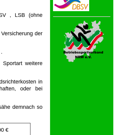
SV , LSB (ohne
 Versicherung der
.
 Sportart weitere
srichterkosten in
haften, oder bei
 sähe demnach so
00 €