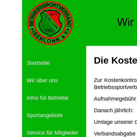
Die Kost
Startseite
Zur Kostenkontrol
Wir über uns
Betriebssportverb
Infos für Betriebe
Aufnahmegebühr e
Danach jährlich:
Sportangebote
Umlage unserer G
Service für Mitglieder
Verbandsabgab