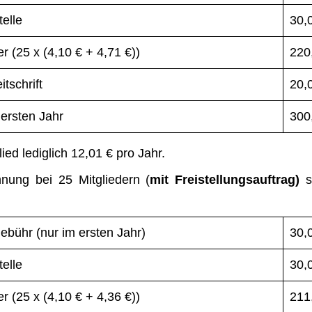
elle
30,
er (25 x (4,10 € + 4,71 €))
220
tschrift
20,
ersten Jahr
300
ied lediglich 12,01 € pro Jahr.
hnung bei 25 Mitgliedern (
mit Freistellungsauftrag)
bühr (nur im ersten Jahr)
30,
elle
30,
er (25 x (4,10 € + 4,36 €))
211