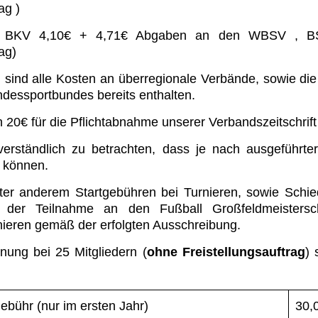
ag )
e BKV 4,10€ + 4,71€ Abgaben an den WBSV , B
rag)
g sind alle Kosten an überregionale Verbände, sowie die
ndessportbundes bereits enthalten.
0€ für die Pflichtabnahme unserer Verbandszeitschrift 
tverständlich zu betrachten, dass je nach ausgeführter
 können.
ter anderem Startgebühren bei Turnieren, sowie Schied
 der Teilnahme an den Fußball Großfeldmeistersc
nieren gemäß der erfolgten Ausschreibung.
nung bei 25 Mitgliedern (
ohne Freistellungsauftrag
)
bühr (nur im ersten Jahr)
30,