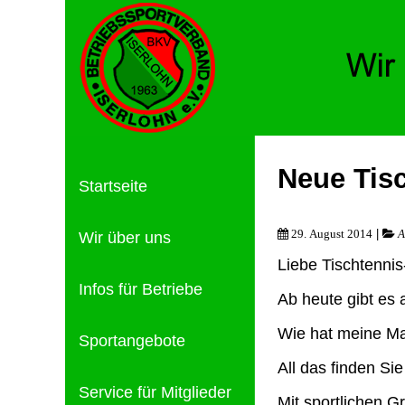
Neue Tis
Startseite
|
29. August 2014
A
Wir über uns
Liebe Tischtenni
Infos für Betriebe
Ab heute gibt es a
Wie hat meine Ma
Sportangebote
All das finden Si
Service für Mitglieder
Mit sportlichen G