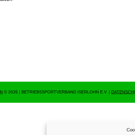
NN
© 2026 | BETRIEBSSPORTVERBAND ISERLOHN E.V. |
DATENSCH
Coo