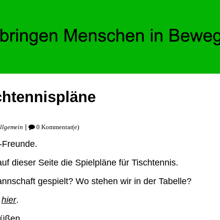
chtennispläne
|
llgemein
0 Kommentar(e)
s-Freunde.
uf dieser Seite die Spielpläne für Tischtennis.
nnschaft gespielt? Wo stehen wir in der Tabelle?
e
hier
.
rüßen